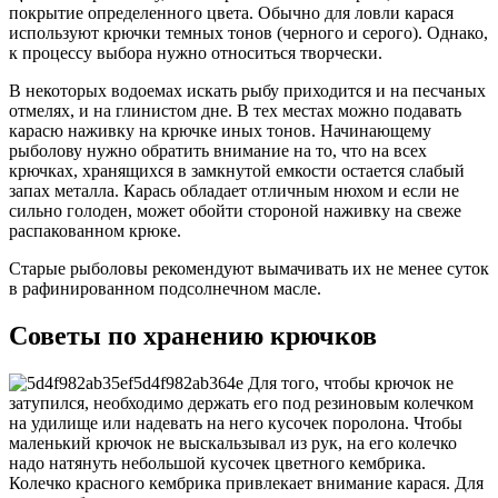
покрытие определенного цвета. Обычно для ловли карася
используют крючки темных тонов (черного и серого). Однако,
к процессу выбора нужно относиться творчески.
В некоторых водоемах искать рыбу приходится и на песчаных
отмелях, и на глинистом дне. В тех местах можно подавать
карасю наживку на крючке иных тонов. Начинающему
рыболову нужно обратить внимание на то, что на всех
крючках, хранящихся в замкнутой емкости остается слабый
запах металла. Карась обладает отличным нюхом и если не
сильно голоден, может обойти стороной наживку на свеже
распакованном крюке.
Старые рыболовы рекомендуют вымачивать их не менее суток
в рафинированном подсолнечном масле.
Советы по хранению крючков
Для того, чтобы крючок не
затупился, необходимо держать его под резиновым колечком
на удилище или надевать на него кусочек поролона. Чтобы
маленький крючок не выскальзывал из рук, на его колечко
надо натянуть небольшой кусочек цветного кембрика.
Колечко красного кембрика привлекает внимание карася. Для