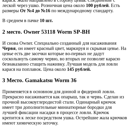
карася. Жало направлено в сторону цевья. Соединение с
леской через ушко. Розничная цена около
100 рублей
. Есть
размеры
От №4 до №16
по международному стандарту.
В среднем в пачке
10 шт.
2 место. Owner 53118 Worm SP-BH
И снова Owner. Специально созданный для насаживания
Червя
, он имеет красный цвет, маркируя и скрывая цевье. На
цевье есть две засечки которые во-первых не дадут
соскользнуть самому червю, во вторых не позволят карасю
безнаказанно стащить наживку. Лучшая модель для ловли
карася на поплавок. Цена около
145 рублей.
3 Место. Gamakatsu Worm 36
Применяется в основном для донной и фидерной ловли.
Прекрасно насаживается как опарыш, так и червь. Сделан из
прочной высокоуглеродистой стали. Одинарный крючок
имеет три дополнительные миниатюрные бородки для
лучшей фиксации насадки в процессе ловли. Крючок
крепится к леске посредством ушка. Острейшие жала крючков
имеют химическую заточку.