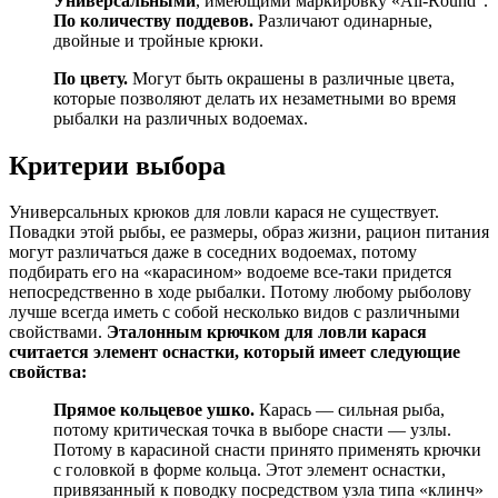
Универсальными
, имеющими маркировку «All-Round”.
По количеству поддевов.
Различают одинарные,
двойные и тройные крюки.
По цвету.
Могут быть окрашены в различные цвета,
которые позволяют делать их незаметными во время
рыбалки на различных водоемах.
Критерии выбора
Универсальных крюков для ловли карася не существует.
Повадки этой рыбы, ее размеры, образ жизни, рацион питания
могут различаться даже в соседних водоемах, потому
подбирать его на «карасином» водоеме все-таки придется
непосредственно в ходе рыбалки. Потому любому рыболову
лучше всегда иметь с собой несколько видов с различными
свойствами.
Эталонным крючком для ловли карася
считается элемент оснастки, который имеет следующие
свойства:
Прямое кольцевое ушко.
Карась — сильная рыба,
потому критическая точка в выборе снасти — узлы.
Потому в карасиной снасти принято применять крючки
с головкой в форме кольца. Этот элемент оснастки,
привязанный к поводку посредством узла типа «клинч»