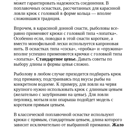
может гарантировать надежность соединения. В
поплавочных оснастках, рассчитанных для карасиной
ловли крюк с головкой в форме кольца — вполне
сложившаяся традиция.
Впрочем, в карасиной донной снасти, рыболовы все-
равно применяют крюки с головкой типа «лопатка».
Особенно если, поводки в этой снасти короткие, а
вместо монофильной лески используется капроновая
нить. В оснастках типа «соска», «пробка» и «пружина»
вполне успешно применяются крючки с головкой типа
«лопатка».
Стандартное цевье.
Давать советы по
выбору длины и формы цевья сложно.
Рыболову в любом случае приходится подбирать крюк
под приманку, подстраиваясь под вкусы рыбы на
конкретном водоеме. К примеру, для ловли на червя
крупного нужно использовать крюк с длинным цевьем
(желательно с зазубринами на цевье). Для ловли
перловку, мотыля или опарыша подойдет модель с
коротким прямым цевьем.
В классической поплавочной оснастке используют
крюки с прямым, стандартным цевьем, длина которого
зависит исключительно от выбранной приманки.
Жало