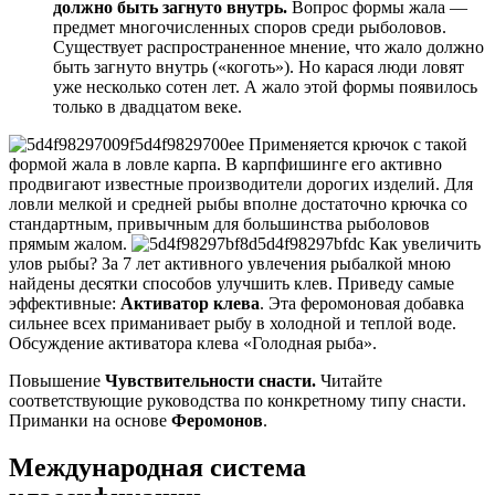
должно быть загнуто внутрь.
Вопрос формы жала —
предмет многочисленных споров среди рыболовов.
Существует распространенное мнение, что жало должно
быть загнуто внутрь («коготь»). Но карася люди ловят
уже несколько сотен лет. А жало этой формы появилось
только в двадцатом веке.
Применяется крючок с такой
формой жала в ловле карпа. В карпфишинге его активно
продвигают известные производители дорогих изделий. Для
ловли мелкой и средней рыбы вполне достаточно крючка со
стандартным, привычным для большинства рыболовов
прямым жалом.
Как увеличить
улов рыбы? За 7 лет активного увлечения рыбалкой мною
найдены десятки способов улучшить клев. Приведу самые
эффективные:
Активатор клева
. Эта феромоновая добавка
сильнее всех приманивает рыбу в холодной и теплой воде.
Обсуждение активатора клева «Голодная рыба».
Повышение
Чувствительности снасти.
Читайте
соответствующие руководства по конкретному типу снасти.
Приманки на основе
Феромонов
.
Международная система