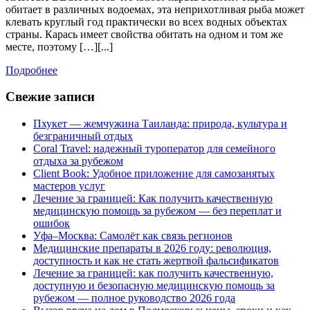
что
обитает в различных водоемах, эта неприхотливая рыба может
ловить
клевать круглый год практически во всех водных объектах
страны. Карась имеет свойства обитать на одном и том же
карася
месте, поэтому […][...]
Подробнее
Подробнее
Свежие записи
Пхукет — жемчужина Таиланда: природа, культура и
безграничный отдых
Coral Travel: надежный туроператор для семейного
отдыха за рубежом
Client Book: Удобное приложение для самозанятых
мастеров услуг
Лечение за границей: Как получить качественную
медицинскую помощь за рубежом — без переплат и
ошибок
Уфа–Москва: Самолёт как связь регионов
Медицинские препараты в 2026 году: революция,
доступность и как не стать жертвой фальсификатов
Лечение за границей: как получить качественную,
доступную и безопасную медицинскую помощь за
рубежом — полное руководство 2026 года