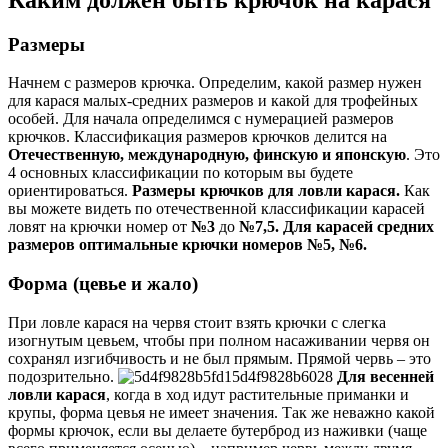
Размеры
Начнем с размеров крючка. Определим, какой размер нужен
для карася малых-средних размеров и какой для трофейных
особей. Для начала определимся с нумерацией размеров
крючков. Классификация размеров крючков делится на
Отечественную, международную, финскую и японскую
. Это
4 основных классификации по которым вы будете
ориентироваться.
Размеры крючков для ловли карася.
Как
вы можете видеть по отечественной классификации карасей
ловят на крючки номер от
№3
до
№7,5. Для карасей средних
размеров оптимальные крючки номеров №5, №6.
Форма (цевье и жало)
При ловле карася на червя стоит взять крючки с слегка
изогнутым цевьем, чтобы при полном насаживании червя он
сохранял изгибчивость и не был прямым. Прямой червь – это
подозрительно.
Для весенней
ловли карася
, когда в ход идут растительные приманки и
крупы, форма цевья не имеет значения. Так же неважно какой
формы крючок, если вы делаете бутерброд из наживки (чаще