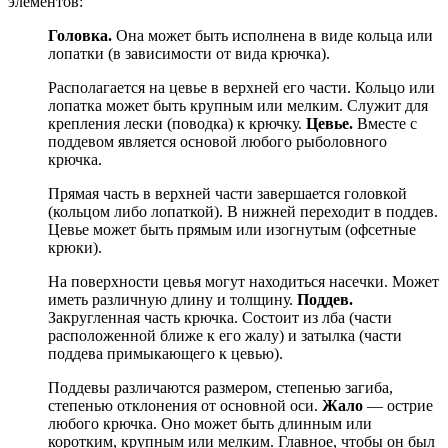
элементов:
Головка.
Она может быть исполнена в виде кольца или
лопатки (в зависимости от вида крючка).
Располагается на цевье в верхней его части. Кольцо или
лопатка может быть крупным или мелким. Служит для
крепления лески (поводка) к крючку.
Цевье.
Вместе с
поддевом является основой любого рыболовного
крючка.
Прямая часть в верхней части завершается головкой
(кольцом либо лопаткой). В нижней переходит в поддев.
Цевье может быть прямым или изогнутым (офсетные
крюки).
На поверхности цевья могут находиться насечки. Может
иметь различную длину и толщину.
Поддев.
Закругленная часть крючка. Состоит из лба (части
расположенной ближе к его жалу) и затылка (части
поддева примыкающего к цевью).
Поддевы различаются размером, степенью загиба,
степенью отклонения от основной оси.
Жало
— острие
любого крючка. Оно может быть длинным или
коротким, крупным или мелким. Главное, чтобы он был