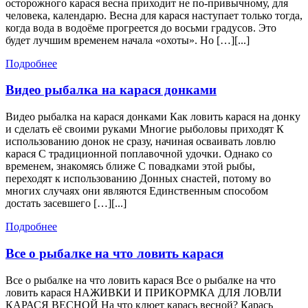
осторожного карася весна приходит не по-привычному, для
человека, календарю. Весна для карася наступает только тогда,
когда вода в водоёме прогреется до восьми градусов. Это
будет лучшим временем начала «охоты». Но […][...]
Подробнее
Подробнее
Видео
Видео рыбалка на карася донками
рыбалка
Видео рыбалка на карася донками Как ловить карася на донку
на
и сделать её своими руками Многие рыболовы приходят К
карася
использованию донок не сразу, начиная осваивать ловлю
донками
карася С традиционной поплавочной удочки. Однако со
временем, знакомясь ближе С повадками этой рыбы,
переходят к использованию Донных снастей, потому во
многих случаях они являются Единственным способом
достать засевшего […][...]
Подробнее
Подробнее
Все
Все о рыбалке на что ловить карася
о
Все о рыбалке на что ловить карася Все о рыбалке на что
рыбалке
ловить карася НАЖИВКИ И ПРИКОРМКА ДЛЯ ЛОВЛИ
на
КАРАСЯ ВЕСНОЙ На что клюет карась весной? Карась