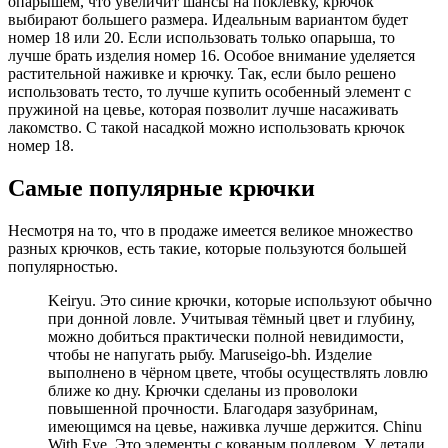
опарышем, что увеличит шансы на поклёвку, крючок
выбирают большего размера. Идеальным вариантом будет
номер 18 или 20. Если использовать только опарыша, то
лучше брать изделия номер 16. Особое внимание уделяется
растительной наживке и крючку. Так, если было решено
использовать тесто, то лучше купить особенный элемент с
пружиной на цевье, которая позволит лучше насаживать
лакомство. С такой насадкой можно использовать крючок
номер 18.
Самые популярные крючки
Несмотря на то, что в продаже имеется великое множество
разных крючков, есть такие, которые пользуются большей
популярностью.
Keiryu. Это синие крючки, которые используют обычно
при донной ловле. Учитывая тёмный цвет и глубину,
можно добиться практически полной невидимости,
чтобы не напугать рыбу. Maruseigo-bh. Изделие
выполнено в чёрном цвете, чтобы осуществлять ловлю
ближе ко дну. Крючки сделаны из проволоки
повышенной прочности. Благодаря зазубринам,
имеющимся на цевье, наживка лучше держится. Chinu
With Eye. Это элементы с кованым поддевом. У детали