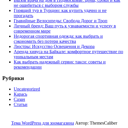
Вызов врача на дом в Подмосковье: цены, сроки и как
не ошибиться с выбором службы
Горящий тур в Турцию: как купить удачно и не
прогадать
Гравийные Велосипеды: Свобода Дорог и Троп
Личный бренд: Ваш путь к узнаваемости и успеху в
современном мире
Недорогая спортивная одежда: как выбрать и
сэкономить без потери качества
Люстры: Искусство Освещения и Декора
Аренда хивуса на Байкале: комфортное путешествие по
уникальным местам
Как выбрать надежный сервис такси: советы и
рекомендации
Рубрики
Uncategorized
Карась
Сазан
Статьи
Тема WordPress для зоомагазина
Автор: ThemesCaliber