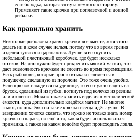
есть бородка, которая загнута немного в сторону.
Применяют такие крючки при поплавочной и донной
рыбалке.
Как правильно хранить
Некоторые рыболовы хранят крючки все вместе, хотя этого
делать ни в коем случае нельзя, потому что во время трения
изделия тупятся и царапаются. Лучше всего купить
небольшой пластиковый коробочек, где будет несколько
отсеков. На дно нужно будет прикрепить мягкий магнит, что
даст возможность крючкам не елозить во время перемещения.
Есть рыболовы, которые просто втыкают элементы в
подушечку, сделанную из поролона. Это тоже очень удобно.
Если крючок находится на удилище, то его нужно надеть на
брусок, сделанный из губки, воткнуть под колечко из резины
или изоленты. Можно также хранить изделия в металлической
ёмкости, куда дополнительно кладётся магнит. Не многие
знают, но поклёвка на такие крючки всегда идёт лучше. В
завершении хочется сказать, что нужно не только знать номер
крючка на карася, но ещё и то, какая будет использоваться
приманка, а также на каком водоёме будет происходить ловля.
Каким должен быть крючок на карася