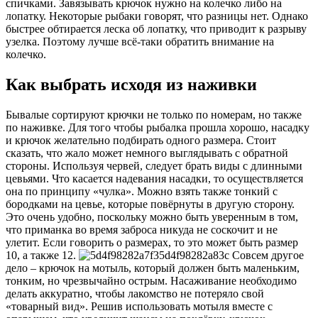
спичками. Завязывать крючок нужно на колечко либо на
лопатку. Некоторые рыбаки говорят, что разницы нет. Однако
быстрее обтирается леска об лопатку, что приводит к разрыву
узелка. Поэтому лучше всё-таки обратить внимание на
колечко.
Как выбрать исходя из наживки
Бывалые сортируют крючки не только по номерам, но также
по наживке. Для того чтобы рыбалка прошла хорошо, насадку
и крючок желательно подбирать одного размера. Стоит
сказать, что жало может немного выглядывать с обратной
стороны. Используя червей, следует брать виды с длинными
цевьями. Что касается надевания насадки, то осуществляется
она по принципу «чулка». Можно взять также тонкий с
бородками на цевье, которые повёрнуты в другую сторону.
Это очень удобно, поскольку можно быть уверенным в том,
что приманка во время заброса никуда не соскочит и не
улетит. Если говорить о размерах, то это может быть размер
10, а также 12.
Совсем другое
дело – крючок на мотыль, который должен быть маленьким,
тонким, но чрезвычайно острым. Насаживание необходимо
делать аккуратно, чтобы лакомство не потеряло свой
«товарный вид». Решив использовать мотыля вместе с