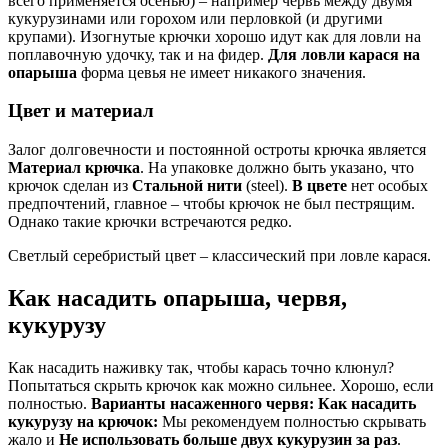
всего применяется осенью) – например червь между двумя
кукурузинами или горохом или перловкой (и другими
крупами). Изогнутые крючки хорошо идут как для ловли на
поплавочную удочку, так и на фидер.
Для ловли карася на
опарыша
форма цевья не имеет никакого значения.
Цвет и материал
Залог долговечности и постоянной остроты крючка является
Материал крючка
. На упаковке должно быть указано, что
крючок сделан из
Стальной нити
(steel).
В цвете
нет особых
предпочтений, главное – чтобы крючок не был пестрящим.
Однако такие крючки встречаются редко.
Светлый серебристый цвет – классический при ловле карася.
Как насадить опарыша, червя,
кукурузу
Как насадить наживку так, чтобы карась точно клюнул?
Попытаться скрыть крючок как можно сильнее. Хорошо, если
полностью.
Варианты насаженного червя:
Как насадить
кукурузу на крючок:
Мы рекомендуем полностью скрывать
жало и
Не использовать больше двух кукурузин за раз
.