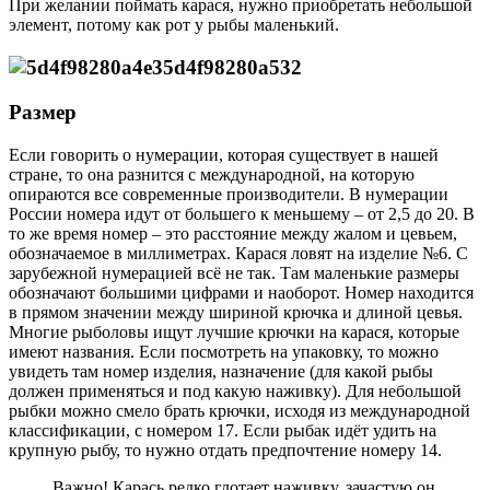
При желании поймать карася, нужно приобретать небольшой
элемент, потому как рот у рыбы маленький.
Размер
Если говорить о нумерации, которая существует в нашей
стране, то она разнится с международной, на которую
опираются все современные производители. В нумерации
России номера идут от большего к меньшему – от 2,5 до 20. В
то же время номер – это расстояние между жалом и цевьем,
обозначаемое в миллиметрах. Карася ловят на изделие №6. С
зарубежной нумерацией всё не так. Там маленькие размеры
обозначают большими цифрами и наоборот. Номер находится
в прямом значении между шириной крючка и длиной цевья.
Многие рыболовы ищут лучшие крючки на карася, которые
имеют названия. Если посмотреть на упаковку, то можно
увидеть там номер изделия, назначение (для какой рыбы
должен применяться и под какую наживку). Для небольшой
рыбки можно смело брать крючки, исходя из международной
классификации, с номером 17. Если рыбак идёт удить на
крупную рыбу, то нужно отдать предпочтение номеру 14.
Важно! Карась редко глотает наживку, зачастую он