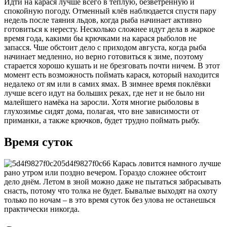
Идти на карася лучше всего в тёплую, безветренную и
спокойную погоду. Отменный клёв наблюдается спустя пару
недель после таяния льдов, когда рыба начинает активно
готовиться к нересту. Несколько сложнее идут дела в жаркое
время года, какими бы крючками на карася рыболов не
запасся. Чше обстоит дело с приходом августа, когда рыба
начинает медленно, но верно готовиться к зиме, поэтому
старается хорошо кушать и не брезговать почти ничем. В этот
момент есть возможность поймать карася, который находится
недалеко от ям или в самих ямах. В зимнее время поклёвки
лучше всего идут на больших реках, где нет и не было ни
малейшего намёка на заросли. Хотя многие рыболовы в
глухозимье сидят дома, полагая, что вне зависимости от
приманки, а также крючков, будет трудно поймать рыбу.
Время суток
Карась ловится намного лучше
рано утром или поздно вечером. Гораздо сложнее обстоит
дело днём. Летом в зной можно даже не пытаться забрасывать
снасть, потому что толка не будет. Бывалые выходят на охоту
только по ночам – в это время суток без улова не останешься
практически никогда.