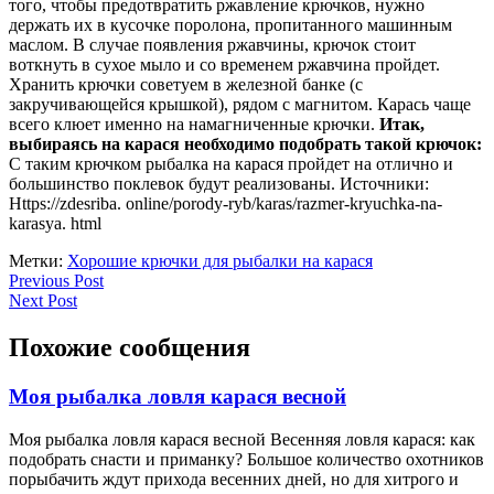
того, чтобы предотвратить ржавление крючков, нужно
держать их в кусочке поролона, пропитанного машинным
маслом. В случае появления ржавчины, крючок стоит
воткнуть в сухое мыло и со временем ржавчина пройдет.
Хранить крючки советуем в железной банке (с
закручивающейся крышкой), рядом с магнитом. Карась чаще
всего клюет именно на намагниченные крючки.
Итак,
выбираясь на карася необходимо подобрать такой крючок:
С таким крючком рыбалка на карася пройдет на отлично и
большинство поклевок будут реализованы. Источники:
Https://zdesriba. online/porody-ryb/karas/razmer-kryuchka-na-
karasya. html
Метки:
Хорошие крючки для рыбалки на карася
Навигация
Previous
Previous Post
Next
Post
Next Post
по
Post
записям
Похожие сообщения
Моя
Моя рыбалка ловля карася весной
рыбалка
Моя рыбалка ловля карася весной Весенняя ловля карася: как
ловля
подобрать снасти и приманку? Большое количество охотников
карася
порыбачить ждут прихода весенних дней, но для хитрого и
весной