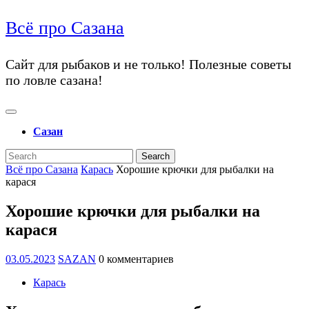
перейти
Всё про Сазана
к
содержанию
перейти
Сайт для рыбаков и не только! Полезные советы
к
по ловле сазана!
содержанию
Открыть
меню
Сазан
Закрыть
Search
меню
for:
Всё про Сазана
Карась
Хорошие крючки для рыбалки на
карася
Хорошие крючки для рыбалки на
карася
03.05.2023
SAZAN
03.05.2023
SAZAN
0 комментариев
Карась