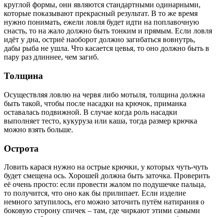
круглой формы, они являются стандартными одинарными,
которые показывают прекрасный результат. В то же время
нужно понимать, ежели ловля будет идти на поплавочную
снасть, то на жало должно быть тонким и прямым. Если ловля
идёт у дна, остриё наоборот должно загибаться вовнутрь,
дабы рыба не ушла. Что касается цевья, то оно должно быть в
пару раз длиннее, чем загиб.
Толщина
Осуществляя ловлю на червя либо мотыля, толщина должна
быть такой, чтобы после насадки на крючок, приманка
оставалась подвижной. В случае когда роль насадки
выполняет тесто, кукуруза или каша, тогда размер крючка
можно взять больше.
Острота
Ловить карася нужно на острые крючки, у которых чуть-чуть
будет смещена ось. Хорошей должна быть заточка. Проверить
её очень просто: если провести жалом по подушечке пальца,
то получится, что оно как бы прилипает. Если изделие
немного затупилось, его можно заточить путём натирания о
боковую сторону спичек – там, где чиркают этими самыми