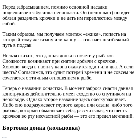
Перед забрасыванием, помимо основной насадки
подвешивается бусинка пенопласта. Он (пенопласт) по идее
обязан разделить крючки и не дать им переплестись между
собой.
Таким образом, мы получаем монтаж «ежика», попасть на
который тому же сазану или карпу — означает неизбежный
путь в подсак.
Нельзя сказать, что данная донка в почете у рыбаков.
Сложности возникают при снятии добычи с крючков.
Хорошо, когда в пасти у карпа окажутся один или два. А если
шесть? Согласимся, это сулит потерей времени и не совсем не
сочетается с этичным отношением к рыбе.
Теперь о названии оснастки. В момент заброса снасти данная
конструкция действительно имеет сходство со спутником на
небосводе. Однако второе название здесь обескураживает.
Либо оно подразумевает глупого карпа или сазана, либо того
рыбака, который обманывает себя, рассчитывая, что шесть
крючков во рту несчастной рыбы — это его предел мечтаний.
Бортовая донка (кольцовка)