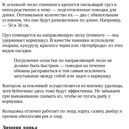
К основной леске спиннинга крепится скользящий груз и
непосредственно к нему — подготовленные поводки для
донки. Оптимальное количество их — два с обязательным
условием, что они будут разновеликие по длине. Например,
— 50 и 30 см.
Груз помещается на направляющую леску (помните — она
удерживает кормушку). В качестве наживки используем:
опарыш, кукурузу, красного червя или «бутерброды» из этих
видов насадки.
Погружение оснастки по направляющей леске не
должно быть быстрым — поводки на течении
обязаны расправиться и тем самым исключить
запутывание между собой или зацеп о кормушку.
Контроль за поклевкой осуществляется по кончику удилища,
хотя бубенчики здесь тоже будут эффективны. Не забываем
при вываживании снимать их, чтобы не пугать рыбу у
кормушки.
Кольцовка отлично работает по лещу, карпу, сазану, рыбцу и
прочим обитателям рек и озер.
Зимняя донка