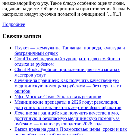
условиях
низкокалорийную уху. Такое блюдо особенно оценят люди,
сидящие на диете. Общие принципы приготовления блюда В
из
кастрюлю кладут кусочки помытой и очищенной […][...]
головы
сазана
Подробнее
Подробнее
Свежие записи
Пхукет — жемчужина Таиланда: природа, культура и
безграничный отдых
Coral Travel: надежный туроператор для семейного
отдыха за рубежом
Client Book: Удобное приложение для самозанятых
мастеров услуг
Лечение за границей: Как получить качественную
медицинскую помощь за рубежом — без переплат и
ошибок
Уфа–Москва: Самолёт как связь регионов
Медицинские препараты в 2026 году: революция,
доступность и как не стать жертвой фальсификатов
Лечение за границей: как получить качественную,
доступную и безопасную медицинскую помощь за
рубежом — полное руководство 2026 года
Вызов врача на дом в Подмосковье: цены, сроки и как
не ошибиться с выбором службы