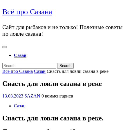
перейти
Всё про Сазана
к
содержанию
перейти
Сайт для рыбаков и не только! Полезные советы
к
по ловле сазана!
содержанию
Открыть
меню
Сазан
Закрыть
Search
меню
for:
Всё про Сазана
Сазан
Снасть для ловли сазана в реке
Снасть для ловли сазана в реке
13.03.2023
SAZAN
13.03.2023
SAZAN
0 комментариев
Сазан
Снасть для ловли сазана в реке.