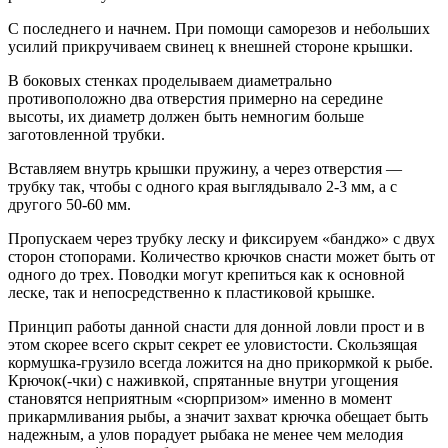
С последнего и начнем. При помощи саморезов и небольших
усилий прикручиваем свинец к внешней стороне крышки.
В боковых стенках проделываем диаметрально
противоположно два отверстия примерно на середине
высоты, их диаметр должен быть немногим больше
заготовленной трубки.
Вставляем внутрь крышки пружину, а через отверстия —
трубку так, чтобы с одного края выглядывало 2-3 мм, а с
другого 50-60 мм.
Пропускаем через трубку леску и фиксируем «банджо» с двух
сторон стопорами. Количество крючков снасти может быть от
одного до трех. Поводки могут крепиться как к основной
леске, так и непосредственно к пластиковой крышке.
Принцип работы данной снасти для донной ловли прост и в
этом скорее всего скрыт секрет ее уловистости. Скользящая
кормушка-грузило всегда ложится на дно прикормкой к рыбе.
Крючок(-чки) с наживкой, спрятанные внутри угощения
становятся неприятным «сюрпризом» именно в момент
прикармливания рыбы, а значит захват крючка обещает быть
надежным, а улов порадует рыбака не менее чем мелодия