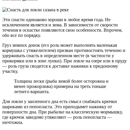
Эти снасти одинаково хороши в любое время года. Не
исключением является и зима. В зависимости от скорости
течения в оснастке появляются свои особенности. Впрочем,
обо все по порядку.
Груз зимних донок (его роль может выполнять маленькая
кормушка с утяжелителем) призван противостоять течению и
удерживать снасть в определенном месте (в частности у
прикормки или в зоне лунки). При ловле на озере или в пруду
— роль груза сводится к доставке наживки к придонному
участку.
Толщина лески (рыба зимой более осторожна и
менее прожорлива) примерна на треть тоньше
летнего варианта.
Для ловли у заиленного дна есть смысл снабжать крючки
шариками из пенопласта. Это приподымет наживку от
поверхности дна. При рыбалке на классическую мормышку,
где крючок заведомо утяжеляют — роль пенопласта —
ничтожна.