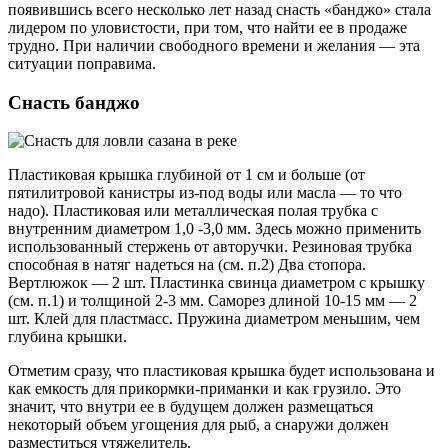
появившись всего несколько лет назад снасть «банджо» стала
лидером по уловистости, при том, что найти ее в продаже
трудно. При наличии свободного времени и желания — эта
ситуации поправима.
Снасть банджо
Пластиковая крышка глубиной от 1 см и больше (от
пятилитровой канистры из-под воды или масла — то что
надо). Пластиковая или металлическая полая трубка с
внутренним диаметром 1,0 -3,0 мм. Здесь можно применить
использованный стержень от авторучки. Резиновая трубка
способная в натяг надеться на (см. п.2) Два стопора.
Вертлюжок — 2 шт. Пластинка свинца диаметром с крышку
(см. п.1) и толщиной 2-3 мм. Саморез длиной 10-15 мм — 2
шт. Клей для пластмасс. Пружина диаметром меньшим, чем
глубина крышки.
Отметим сразу, что пластиковая крышка будет использована и
как емкость для прикормки-приманки и как грузило. Это
значит, что внутри ее в будущем должен размещаться
некоторый объем угощения для рыб, а снаружи должен
разместиться утяжелитель.