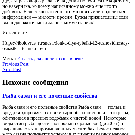
Друзья, разговор о рыбалке на донки получился не коротким,
но наверняка, ко всему написанному можно еще что то
добавить. Если у кого-то есть что уточнить или поделиться
информацией — милости просим. Будем признательны если
вы поддержите наш диалог в комментариях!
Источники:
Https://ribolovrus. ru/snasti/donka-dlya-rybalki-12-raznovidnostey-
osnastki-i-tehnika-lovli
Метки:
Снасть для ловли сазана в реке.
Навигация
Previous
Previous Post
Next
Post
Next Post
по
Post
записям
Похожие сообщения
Рыба
Рыба сазан и его полезные свойства
сазан
Рыба сазан и его полезные свойства Рыба сазан — польза и
и
вред для здоровья Сазан или карп обыкновенный – это рыба,
его
обитающая в пресных водоёмах с чистой водой. Некоторые
полезные
виды этой рыбы достигают больших размеров (до 20 кг) и
свойства
выращиваются в промышленных масштабах. Белое нежное
мясо сазана пользуется успехом в кулинарии разных народов.