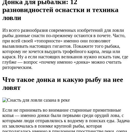
Донка для рыбалки: 12
разновидностей оснастки и техника
ловли
Из всего разнообразия современных изобретений для ловли
рыбы донные снасти по-прежнему остаются в почете. Часто,
при всей своей «топорности» именно они позволяют
вылавливать настоящих гигантов. Покажите того рыбака,
которому не хочется выудить трофейного карпа, леща или
карася. Ну а если настоящих великанов нужно искать там, где
глубже — вопрос «почему именно «донка» можно считать
риторическим.
Что такое донка и какую рыбу на нее
ловят
Если не принимать во внимание старинные примитивные
копья — именно донки были первыми среди орудий лова, с
которыми люди отправлялись к водоему в поисках еды. Задача
их заключалась в поимке крупной рыбы, которая
располагалась именно в придонном пространстве реки, озера