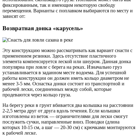
фиксированным, так и имеющим некоторую свободу
перемещения. Варианты с поплавком выбираются по месту и
зависят от:
Возвратная донка «карусель»
Эту конструкцию можно рассматривать как вариант снасти с
применением резинки. Здесь отсутствие пластичного
элемента компенсируется леской или шнуром. Данная донка
популярна при ловле с берега на реках. Изначально груз
устанавливается в заданном месте водоема. Для успешной
работы конструкции он должен иметь кольцо диаметром не
менее 3-5 мм. Оснастка донки состоит из транспортной и
рабочей лески, соединенных между собой, которые
продеваются через кольцо груза.
На берегу реки в грунт вбивается два колышка на расстоянии
2-2,5 метра друг от друга вдоль течения. Если колышки
изготовлены из веток — ограничителями для лески смогут
послужить сучки, направленные вниз. Поводки (длина
которых 10-15 см, а шаг — 20-30 см) с крючками монтируются
к рабочей леске.