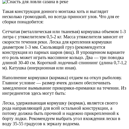
Такая конструкция донного монтажа хоть и выглядит
несколько громоздкой, но всегда приносит улов. Что для ее
сборки понадобится:
Сетчатая (металлическая или тканевая) кормушка объемом 1-3
литра с утяжелителем 0,5-2 кг. Масса утяжелителя зависит от
скорости течения реки. Леска для крепления кормушки
диаметром 1-3 мм. Скользящий груз (рекомендуется
конструкция из парных шаров (яиц). В упрощенном варианте
его роль может играть массивное кольцо. Два — три поводка
длиной 30-40 см. Короткий лодочный спиннинг (длина 0,7-1,2
м). Катушка (инерционная или иная).
Наполнение кормушки (кормака) отдаем на откуп рыболову.
Главное условие — размер ячеек должен обеспечивать
замедленное вымывание прикормки-приманки на течении. Из
ингредиентов здесь могут быть:
Леска, удерживающая кормушку (кормак), является своего
рода направляющей для всей остальной конструкции, а
потому должна быть прочной и надежно прикрепленной к
борту лодки. Рекомендуем выбрать угол вхождения лески в
воду 35-55 градусов к зеркалу водоема.