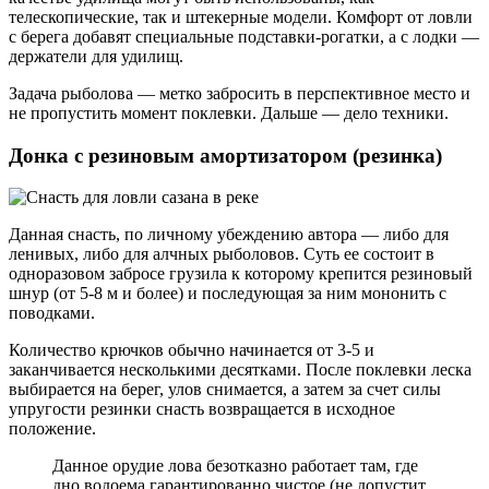
телескопические, так и штекерные модели. Комфорт от ловли
с берега добавят специальные подставки-рогатки, а с лодки —
держатели для удилищ.
Задача рыболова — метко забросить в перспективное место и
не пропустить момент поклевки. Дальше — дело техники.
Донка с резиновым амортизатором (резинка)
Данная снасть, по личному убеждению автора — либо для
ленивых, либо для алчных рыболовов. Суть ее состоит в
одноразовом забросе грузила к которому крепится резиновый
шнур (от 5-8 м и более) и последующая за ним мононить с
поводками.
Количество крючков обычно начинается от 3-5 и
заканчивается несколькими десятками. После поклевки леска
выбирается на берег, улов снимается, а затем за счет силы
упругости резинки снасть возвращается в исходное
положение.
Данное орудие лова безотказно работает там, где
дно водоема гарантированно чистое (не допустит