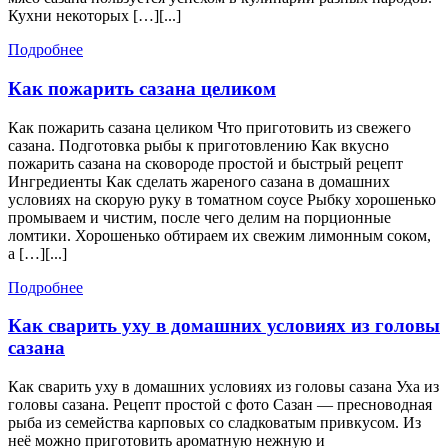
Кухни некоторых […][...]
Подробнее
Подробнее
Как
Как пожарить сазана целиком
пожарить
Как пожарить сазана целиком Что приготовить из свежего
сазана
сазана. Подготовка рыбы к приготовлению Как вкусно
целиком
пожарить сазана на сковороде простой и быстрый рецепт
Ингредиенты Как сделать жареного сазана в домашних
условиях на скорую руку в томатном соусе Рыбку хорошенько
промываем и чистим, после чего делим на порционные
ломтики. Хорошенько обтираем их свежим лимонным соком,
а […][...]
Подробнее
Подробнее
Как сварить уху в домашних условиях из головы
Как
сазана
сварить
Как сварить уху в домашних условиях из головы сазана Уха из
уху
головы сазана. Рецепт простой с фото Сазан — пресноводная
в
рыба из семейства карповых со сладковатым привкусом. Из
домашних
неё можно приготовить ароматную нежную и