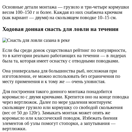
Основные детали монтажа — грузило и три-четыре кормушки
весом 100–150 г и более. Каждая из них снабжена крючком
(как вариант — двумя) на скользящем поводке 10–15 см.
Ходовая донная снасть для ловли на течении
Если бы среди донок существовал рейтинг по популярности,
то в категории реально работающих на течении — в лидерах
была та, которая имеет оснастку с отводными поводками.
Она универсальна для большинства рыб, несложная при
изготовлении, ее можно использовать без ограничения по
месту применения и к тому же — очень уловистая.
Для построения такого донного монтажа понадобится
коромысло с двумя крючками. Крепится оно на конце поводка
через вертлюжок. Далее по мере удаления монтируем:
скользящее грузило или кормушку со свободой скольжения
(вес от 50 до 120г). Замыкать монтаж может опять же
коромысло или классический поводок. Избежать биения
элементов об узлы помогут стопорки, а запутывания —
вертлюжки.