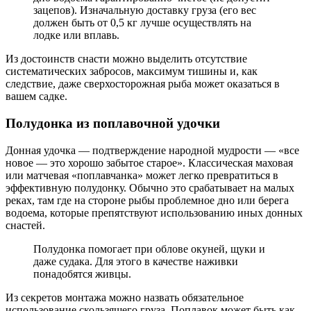
зацепов). Изначальную доставку груза (его вес
должен быть от 0,5 кг лучше осуществлять на
лодке или вплавь.
Из достоинств снасти можно выделить отсутствие
систематических забросов, максимум тишины и, как
следствие, даже сверхосторожная рыба может оказаться в
вашем садке.
Полудонка из поплавочной удочки
Донная удочка — подтверждение народной мудрости — «все
новое — это хорошо забытое старое». Классическая маховая
или матчевая «поплавчанка» может легко превратиться в
эффективную полудонку. Обычно это срабатывает на малых
реках, там где на стороне рыбы проблемное дно или берега
водоема, которые препятствуют использованию иных донных
снастей.
Полудонка помогает при облове окуней, щуки и
даже судака. Для этого в качестве наживки
понадобятся живцы.
Из секретов монтажа можно назвать обязательное
использование скользящего груза. Поплавок может быть как