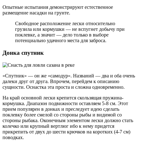
Опытные испытания демонстрируют естественное
размещение насадки на грунте.
Свободное расположение лески относительно
грузила или кормушки — не вспугнет добычу при
поклевке, а значит — дело только в выборе
потенциально удачного места для заброса.
Донка спутник
«Спутник» — он же «самодур». Названий — два и оба очень
далеки друг от друга. Впрочем, перейдем к описанию
сущности. Оснастка эта проста и сложна одновременно.
На край основной лески крепится скользящая пружина-
кормушка. Диапазон подвижности оставляем 5-8 см. Этот
прием популярен в донках и преследует идею сделать
поклевку более смелой со стороны рыбы и видимой со
стороны рыбака. Оконечным элементом лески должно стать
колечко или крупный вертлюг ибо к нему придется
прикрепить от двух до шести крючков на коротких (4-7 см)
поводках.