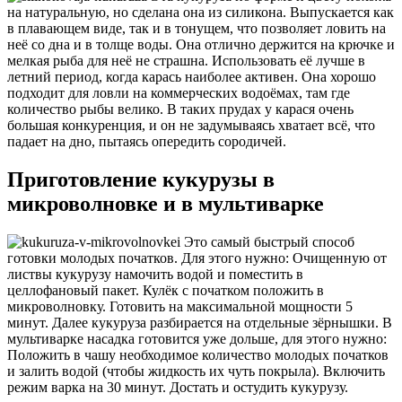
на натуральную, но сделана она из силикона. Выпускается как
в плавающем виде, так и в тонущем, что позволяет ловить на
неё со дна и в толще воды. Она отлично держится на крючке и
мелкая рыба для неё не страшна. Использовать её лучше в
летний период, когда карась наиболее активен. Она хорошо
подходит для ловли на коммерческих водоёмах, там где
количество рыбы велико. В таких прудах у карася очень
большая конкуренция, и он не задумываясь хватает всё, что
падает на дно, пытаясь опередить сородичей.
Приготовление кукурузы в
микроволновке и в мультиварке
Это самый быстрый способ
готовки молодых початков. Для этого нужно: Очищенную от
листвы кукурузу намочить водой и поместить в
целлофановый пакет. Кулёк с початком положить в
микроволновку. Готовить на максимальной мощности 5
минут. Далее кукуруза разбирается на отдельные зёрнышки. В
мультиварке насадка готовится уже дольше, для этого нужно:
Положить в чашу необходимое количество молодых початков
и залить водой (чтобы жидкость их чуть покрыла). Включить
режим варка на 30 минут. Достать и остудить кукурузу.