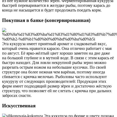
из неё нужное количество зёрен. Ферментированная кукуруза
быстрей переваривается в желудке рыбы, поэтому карась до
конца не насыщается и будет продолжать поедать корм.
Покупная в банке (консервированная)
Эта кукуруза имеет приятный аромат и сладковатый вкус,
который очень нравится карасю. Она отлично работает с мая
по август. Её ярко-жёлтый цвет хорошо заметен на дне даже
на большой глубине и в мутной воде. В связи с этим карась её
быстро находит. Для ловли некрупной рыбы зерно можно
разрезать острым ножом на небольшие кусочки. По своей
структуре она более нежная чем варёная, поэтому иногда
сбивается с крючка мелочью. Рыболовы часто используют
кукурузу от следующих производителей: Продукция этих
фирм имеет подходящий размер зёрен и достаточно жёсткую
структуру, что позволяет ей не слетать с крючка при дальних
забросах снасти.
Искусственная
Эта кукуруза по форме и цвету похожа