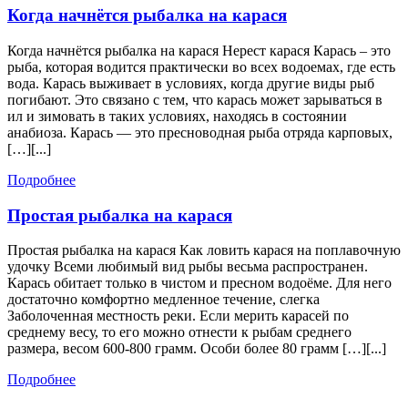
Когда
Когда начнётся рыбалка на карася
начнётся
Когда начнётся рыбалка на карася Нерест карася Карась – это
рыбалка
рыба, которая водится практически во всех водоемах, где есть
на
вода. Карась выживает в условиях, когда другие виды рыб
карася
погибают. Это связано с тем, что карась может зарываться в
ил и зимовать в таких условиях, находясь в состоянии
анабиоза. Карась — это пресноводная рыба отряда карповых,
[…][...]
Подробнее
Подробнее
Простая
Простая рыбалка на карася
рыбалка
Простая рыбалка на карася Как ловить карася на поплавочную
на
удочку Всеми любимый вид рыбы весьма распространен.
карася
Карась обитает только в чистом и пресном водоёме. Для него
достаточно комфортно медленное течение, слегка
Заболоченная местность реки. Если мерить карасей по
среднему весу, то его можно отнести к рыбам среднего
размера, весом 600-800 грамм. Особи более 80 грамм […][...]
Подробнее
Подробнее