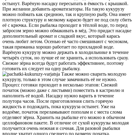
остынут. Варёную насадку пересыпать в ёмкость с крышкой.
При желании добавить ароматизаторы. На такую кукурузу
можно поймать как среднюю, так и крупную рыбу. Она имеет
плотную структуру и мелкому карасю будет не под силу сбить
её с крючка. Если рыбалка проходит в тёплой воде, то перед
забросом зерно можно обмакивать в мёд. Это придаст насадке
дополнительный аромат и сладкий вкус, который карась
очень любит летом. Осенью её часто смешивают с чесноком,
такая приманка хорошо работает по прохладной воде.
Варёную кукурузу можно держать в холодильнике в течение
четырёх суток, но лучше её не хранить, а использовать сразу.
Свежие зёрна всегда будут работать эффективнее, поэтому
готовить их следует на одну рыбалку.
Также можно сварить молодую
кукурузу, только в этом случае замачивать её не нужно.
Процесс готовки проходит в несколько этапов: Свежий
початок (можно даже с листьями) поместить в кастрюлю и
наполнить её водой. Насадку нужно варить в течение
полутора часов. После приготовления слить горячую
жидкость и подождать, пока кукуруза остынет. Уже на
водоёме, початок переламывают пополам и с места слома
отделяют зёрна. Хранить на рыбалке его можно в обычном
целлофановом пакете. В отличие от сухой кукурузы молодая
получается очень нежная и сочная. Для разовой рыбалки
вполне хватит одного среднего по размеру початка.