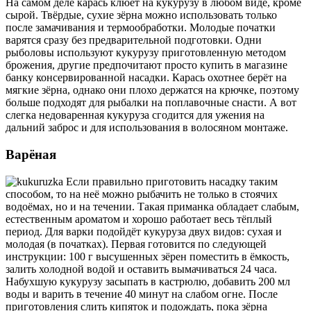
На самом деле карась клюёт на кукурузу в любом виде, кроме
сырой. Твёрдые, сухие зёрна можно использовать только
после замачивания и термообработки. Молодые початки
варятся сразу без предварительной подготовки. Одни
рыболовы используют кукурузу приготовленную методом
брожения, другие предпочитают просто купить в магазине
банку консервированной насадки. Карась охотнее берёт на
мягкие зёрна, однако они плохо держатся на крючке, поэтому
больше подходят для рыбалки на поплавочные снасти. А вот
слегка недоваренная кукуруза сгодится для ужения на
дальний заброс и для использования в волосяном монтаже.
Варёная
Если правильно приготовить насадку таким
способом, то на неё можно рыбачить не только в стоячих
водоёмах, но и на течении. Такая приманка обладает слабым,
естественным ароматом и хорошо работает весь тёплый
период. Для варки подойдёт кукуруза двух видов: сухая и
молодая (в початках). Первая готовится по следующей
инструкции: 100 г высушенных зёрен поместить в ёмкость,
залить холодной водой и оставить вымачиваться 24 часа.
Набухшую кукурузу засыпать в кастрюлю, добавить 200 мл
воды и варить в течение 40 минут на слабом огне. После
приготовления слить кипяток и подождать, пока зёрна