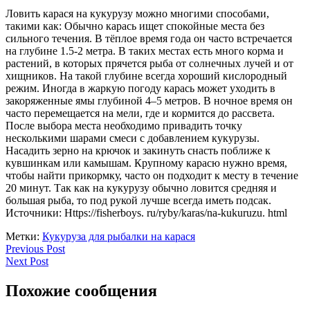
Ловить карася на кукурузу можно многими способами,
такими как: Обычно карась ищет спокойные места без
сильного течения. В тёплое время года он часто встречается
на глубине 1.5-2 метра. В таких местах есть много корма и
растений, в которых прячется рыба от солнечных лучей и от
хищников. На такой глубине всегда хороший кислородный
режим. Иногда в жаркую погоду карась может уходить в
закоряженные ямы глубиной 4–5 метров. В ночное время он
часто перемещается на мели, где и кормится до рассвета.
После выбора места необходимо привадить точку
несколькими шарами смеси с добавлением кукурузы.
Насадить зерно на крючок и закинуть снасть поближе к
кувшинкам или камышам. Крупному карасю нужно время,
чтобы найти прикормку, часто он подходит к месту в течение
20 минут. Так как на кукурузу обычно ловится средняя и
большая рыба, то под рукой лучше всегда иметь подсак.
Источники: Https://fisherboys. ru/ryby/karas/na-kukuruzu. html
Метки:
Кукуруза для рыбалки на карася
Навигация
Previous
Previous Post
Next
Post
Next Post
по
Post
записям
Похожие сообщения