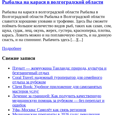
Рыба
Рыбалка на карася в волгоградской области
на
Рыбалка на карася в волгоградской области Рыбалка в
кара
Волгоградской области Рыбалка в Волгоградской области
в
славится хорошими уловами и трофеями. Здесь Вы сможете
волг
поймать большое количество видов рыб, таких как сазан, сом,
обла
щука, судак, лещ, окунь, жерех, густера, красноперка, плотва,
карась. Ловить можно и на поплавочную снасть, и на донную
снасть, и на спиннинг. Рыбачить здесь […][...]
Подробнее
Подробнее
Свежие записи
Пхукет — жемчужина Таиланда: природа, культура и
безграничный отдых
Coral Travel: надежный туроператор для семейного
отдыха за рубежом
Client Book: Удобное приложение для самозанятых
мастеров услуг
Лечение за границей: Как получить качественную
медицинскую помощь за рубежом — без переплат и
ошибок
Уфа–Москва: Самолёт как связь регионов
Медицинские препараты в 2026 году: революция,