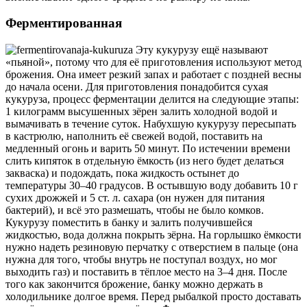
Ферментированная
Эту кукурузу ещё называют
«пьяной», потому что для её приготовления используют метод
брожения. Она имеет резкий запах и работает с поздней весны
до начала осени. Для приготовления понадобится сухая
кукуруза, процесс ферментации делится на следующие этапы:
1 килограмм высушенных зёрен залить холодной водой и
вымачивать в течение суток. Набухшую кукурузу пересыпать
в кастрюлю, наполнить её свежей водой, поставить на
медленный огонь и варить 50 минут. По истечении времени
слить кипяток в отдельную ёмкость (из него будет делаться
закваска) и подождать, пока жидкость остынет до
температуры 30–40 градусов. В остывшую воду добавить 10 г
сухих дрожжей и 5 ст. л. сахара (он нужен для питания
бактерий), и всё это размешать, чтобы не было комков.
Кукурузу поместить в банку и залить получившейся
жидкостью, вода должна покрыть зёрна. На горлышко ёмкости
нужно надеть резиновую перчатку с отверстием в пальце (она
нужна для того, чтобы внутрь не поступал воздух, но мог
выходить газ) и поставить в тёплое место на 3–4 дня. После
того как закончится брожение, банку можно держать в
холодильнике долгое время. Перед рыбалкой просто доставать