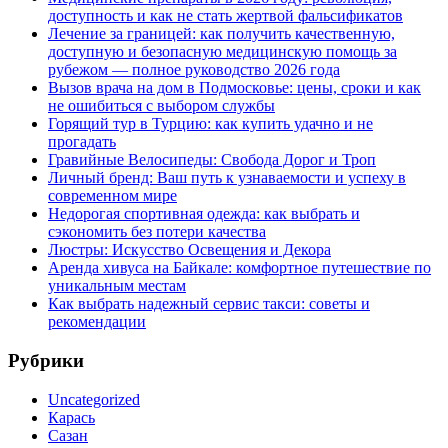
доступность и как не стать жертвой фальсификатов
Лечение за границей: как получить качественную,
доступную и безопасную медицинскую помощь за
рубежом — полное руководство 2026 года
Вызов врача на дом в Подмосковье: цены, сроки и как
не ошибиться с выбором службы
Горящий тур в Турцию: как купить удачно и не
прогадать
Гравийные Велосипеды: Свобода Дорог и Троп
Личный бренд: Ваш путь к узнаваемости и успеху в
современном мире
Недорогая спортивная одежда: как выбрать и
сэкономить без потери качества
Люстры: Искусство Освещения и Декора
Аренда хивуса на Байкале: комфортное путешествие по
уникальным местам
Как выбрать надежный сервис такси: советы и
рекомендации
Рубрики
Uncategorized
Карась
Сазан