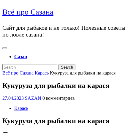
перейти
Всё про Сазана
к
содержанию
перейти
Сайт для рыбаков и не только! Полезные советы
к
по ловле сазана!
содержанию
Открыть
меню
Сазан
Закрыть
Search
меню
for:
Всё про Сазана
Карась
Кукуруза для рыбалки на карася
Кукуруза для рыбалки на карася
27.04.2023
SAZAN
27.04.2023
SAZAN
0 комментариев
Карась
Кукуруза для рыбалки на карася