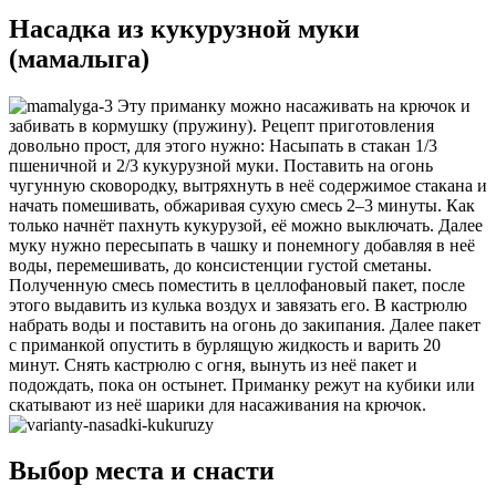
Насадка из кукурузной муки
(мамалыга)
Эту приманку можно насаживать на крючок и
забивать в кормушку (пружину). Рецепт приготовления
довольно прост, для этого нужно: Насыпать в стакан 1/3
пшеничной и 2/3 кукурузной муки. Поставить на огонь
чугунную сковородку, вытряхнуть в неё содержимое стакана и
начать помешивать, обжаривая сухую смесь 2–3 минуты. Как
только начнёт пахнуть кукурузой, её можно выключать. Далее
муку нужно пересыпать в чашку и понемногу добавляя в неё
воды, перемешивать, до консистенции густой сметаны.
Полученную смесь поместить в целлофановый пакет, после
этого выдавить из кулька воздух и завязать его. В кастрюлю
набрать воды и поставить на огонь до закипания. Далее пакет
с приманкой опустить в бурлящую жидкость и варить 20
минут. Снять кастрюлю с огня, вынуть из неё пакет и
подождать, пока он остынет. Приманку режут на кубики или
скатывают из неё шарики для насаживания на крючок.
Выбор места и снасти