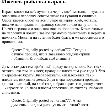
Ижевск рыбалка карась
Карась клюет на всё. лучше на червь, хлеб, мотыль. похуже на
опарыша и перловку. совсем плохо на гуталин и силикон.
Quote: карась клюет на всё. лучше на червь, хлеб, мотыль.
похуже на опарыша и перловку. совсем плохо на гуталин.
Насчёт перловки и опарыша можно поспорить. Кто-то только
на перловку и ловит. Главное грамотно прикормить и верить в
наживку. Может и на гуталин будет брать, я же керосином его
приваживал.
Quote: Originally posted by norban777: Сегодня
слушок прошел, что в Завьялово гондэлектрики
побывали. Кто нибудь ещё слышал?
Да кто там даст им пройтись? народу всегда много. Все слухи
от того, что там не клюёт, правда не клюёт там уже года 3. Что
с карасем-то будет? Вчера заезжали, как плескался, так и
плещется, никуда не делся. Ягул вчера порадовал) прокорм
фишка анисовый, на хлеб со дна брал карась с ладошку, итог:
15 карасей за 2.5 часа плюсом сорожняк (не считал). Рыбачил
с плотины.
Quote: Originally posted by norban777: А ты
думаешь они днем рискнут выйти чтоли? почти