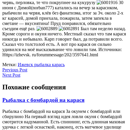
червь, перловка, те что покрупнее на кукурузу
30
июня с Димой(norban777) катались на вечер за карасиком,
рыбачили на червя, клёв без фанатизма, итог за 3ч. около 2-х
кг карасей, домой приехала, пожарила, затем запекла в
сметане — вкуснятина! Пруд понравился, обязательно
съездим ещё раз.
Был там неделю назад.
Кроме сороги и окуня ничего. Местный сказал что там карася
никогда и небывало. Карп говорит был, да потравили всего.
Сказал что толстолоб есть. А вот про карася он сильно
удивился на моё высказывание что ловили там. Источники:
Https://izhevsk. ru/forummessage/202/3597641.html
Метки:
Ижевск рыбалка карась
Навигация
Previous
Previous Post
Next
Post
Next Post
по
Post
записям
Похожие сообщения
Рыбалка
Рыбалка с бомбардой на карася
с
Рыбалка с бомбардой на карася За окунем с бомбардой или
бомбардой
сбирулино На первый взгляд идея ловли окуня с бомбардой
на
смотрится надуманной. Есть спиннинг, есть длинная маховая
карася
удочка с легкой оснасткой, наконец, есть матчевое удилище