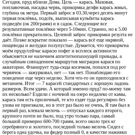
Сегодня, пруд вблизи Дома. Цель — карась. Маховая,
поплавочная, насадка червь, прикормка делфи карась жмых,
глубина ок метра. Первый заброс в 03.30,через десять минут
первая поклёвка, подсёк, выписывая кульбиты карась
подведён (ок 200грамм) и в садок. Следующие все
результативные поклёвки через 5-10мин. Странно, но к 5.00
поклёвки прекратились. Целевой заброс прикормки резулта не
даёт. Позже вскрытие показало — карась всё еще икряной,
пищеводы и желудки полупустые. Думается, что прикорм/на
моём пруду/сейчас карасю пофег и всплеск активности
обьясняется не наличием аппетитнопахнущей привады, а
случайным совпадением маршрутов миграции карася по
акватории. Фланирует туда-сюда косячком, попался под рот
червячок — зажурковал, нет — так нет. Понаблюдаю его
поведение еще через неделю. Хотя что-то он припозднился с
метанием. Итог — 7 карасей стандартных с хорошую ладонь
размеров. Всем удачи. А который именно пруд? по-моему там
их несколько? Ездили с ночевой на озеро недалеко от камы,
карась там есть приличный, те кто ездят туда регулярно без
улова не приезжали, но в этот раз было не очень, Я там был в
первый раз, клевала мелочь — отпускал каждого второго,
крупного почти не было, под утро только пара, самый
большой примерно 600-700 грамм, всего около трех кг
серебряного и золотого, последний только мелочь Сидел с
берега одна удочка, на фидер полный 0, в качестве наживки