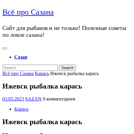
перейти
Всё про Сазана
к
содержанию
перейти
Сайт для рыбаков и не только! Полезные советы
к
по ловле сазана!
содержанию
Открыть
меню
Сазан
Закрыть
Search
меню
for:
Всё про Сазана
Карась
Ижевск рыбалка карась
Ижевск рыбалка карась
03.05.2023
SAZAN
03.05.2023
SAZAN
0 комментариев
Карась
Ижевск рыбалка карась