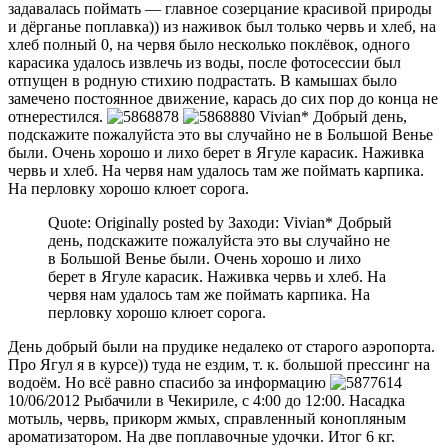
задавалась поймать — главное созерцание красивой природы
и дёрганье поплавка)) из наживок был только червь и хлеб, на
хлеб полный 0, на червя было несколько поклёвок, одного
карасика удалось извлечь из воды, после фотосессии был
отпущен в родную стихию подрастать. В камышах было
замечено постоянное движение, карась до сих пор до конца не
отнерестился.
Vivian* Добрый день,
подскажите пожалуйста это вы случайно не в Большой Венье
были. Очень хорошо и лихо берет в Ягуле карасик. Наживка
червь и хлеб. На червя нам удалось там же поймать карпика.
На перловку хорошо клюет сорога.
Quote: Originally posted by Заходи: Vivian* Добрый
день, подскажите пожалуйста это вы случайно не
в Большой Венье были. Очень хорошо и лихо
берет в Ягуле карасик. Наживка червь и хлеб. На
червя нам удалось там же поймать карпика. На
перловку хорошо клюет сорога.
День добрый были на прудике недалеко от старого аэропорта.
Про Ягул я в курсе)) туда не ездим, т. к. большой прессинг на
водоём. Но всё равно спасибо за информацию
10/06/2012 Рыбачили в Чекириле, с 4:00 до 12:00. Насадка
мотыль, червь, прикорм жмых, справленный конопляным
ароматизатором. На две поплавочные удочки. Итог 6 кг.