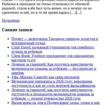
карася
Рыбалка в принципе не очень отличалась от обычной
рядовой, утром клёв был чуть живее, но к вечеру он на
удивление ослаб, но в то же время карась […][...]
Подробнее
Подробнее
Свежие записи
Пхукет — жемчужина Таиланда: природа, культура и
безграничный отдых
Coral Travel: надежный туроператор для семейного
отдыха за рубежом
Client Book: Удобное приложение для самозанятых
мастеров услуг
Лечение за границей: Как получить качественную
медицинскую помощь за рубежом — без переплат и
ошибок
Уфа–Москва: Самолёт как связь регионов
Медицинские препараты в 2026 году: революция,
доступность и как не стать жертвой фальсификатов
Лечение за границей: как получить качественную,
доступную и безопасную медицинскую помощь за
рубежом — полное руководство 2026 года
Вызов врача на дом в Подмосковье: цены, сроки и как