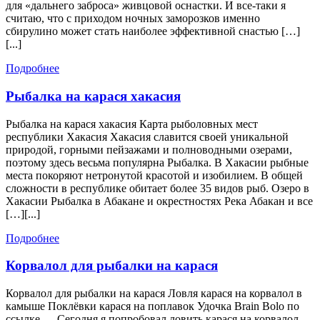
для «дальнего заброса» живцовой оснастки. И все-таки я
считаю, что с приходом ночных заморозков именно
сбирулино может стать наиболее эффективной снастью […]
[...]
Подробнее
Подробнее
Рыбалка
Рыбалка на карася хакасия
на
Рыбалка на карася хакасия Карта рыболовных мест
карася
республики Хакасия Хакасия славится своей уникальной
хакасия
природой, горными пейзажами и полноводными озерами,
поэтому здесь весьма популярна Рыбалка. В Хакасии рыбные
места покоряют нетронутой красотой и изобилием. В общей
сложности в республике обитает более 35 видов рыб. Озеро в
Хакасии Рыбалка в Абакане и окрестностях Река Абакан и все
[…][...]
Подробнее
Подробнее
Корвалол
Корвалол для рыбалки на карася
для
Корвалол для рыбалки на карася Ловля карася на корвалол в
рыбалки
камыше Поклёвки карася на поплавок Удочка Brain Bolo по
на
ссылке — Сегодня я попробовал ловить карася на корвалол.