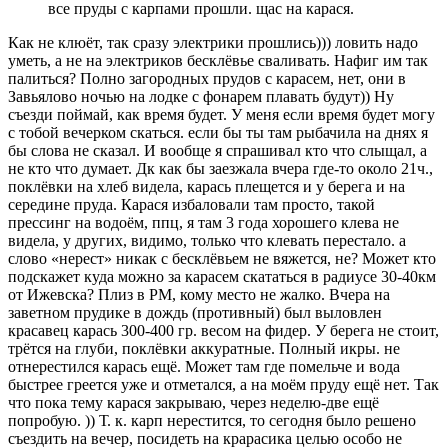
все пруды с карпами прошли. щас на карася.
Как не клюёт, так сразу электрики прошлись))) ловить надо
уметь, а не на электриков бесклёвье сваливать. Нафиг им так
палиться? Полно загородных прудов с карасем, нет, они в
Завьялово ночью на лодке с фонарем плавать будут)) Ну
съезди поймай, как время будет. У меня если время будет могу
с тобой вечерком скаться. если бы ты там рыбачила на днях я
бы слова не сказал. И вообще я спрашивал кто что слыщал, а
не кто что думает. Дк как бы заезжала вчера где-то около 21ч.,
поклёвки на хлеб видела, карась плещется и у берега и на
середине пруда. Карася избаловали там просто, такой
прессинг на водоём, ппц, я там 3 года хорошего клева не
видела, у других, видимо, только что клевать перестало. а
слово «нерест» никак с бесклёвьем не вяжется, не? Может кто
подскажет куда можно за карасем скататься в радиусе 30-40км
от Ижевска? Плиз в РМ, кому место не жалко. Вчера на
заветном прудике в дождь (противный) был выловлен
красавец карась 300-400 гр. весом на фидер. У берега не стоит,
трётся на глуби, поклёвки аккуратные. Полный икры. не
отнерестился карась ещё. Может там где помельче и вода
быстрее греется уже и отметался, а на моём пруду ещё нет. Так
что пока тему карася закрываю, через неделю-две ещё
попробую. )) Т. к. карп нерестится, то сегодня было решено
съездить на вечер, посидеть на крарасика целью особо не